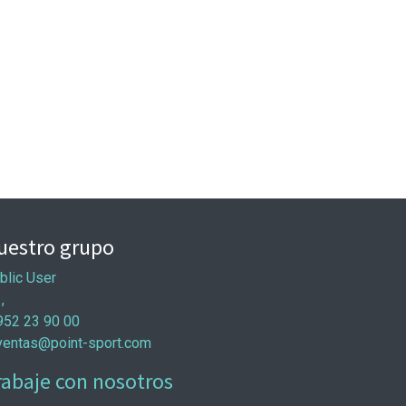
uestro grupo
blic User
 ,
952 23 90 00
ventas@point-sport.com
rabaje con nosotros