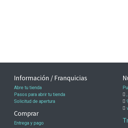
Información / Franquicias
N
Abre tu tienda
Pu
Pasos para abrir tu tienda
,
Solicitud de apertura
Comprar
T
Entrega y pago