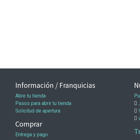
Información / Franquicias
N
Abre tu tienda
Pu
Pasos para abrir tu tienda
,
Solicitud de apertura
Comprar
T
Entrega y pago