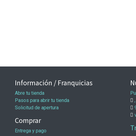
Información / Franquicias
N
Abre tu tienda
Pu
Pasos para abrir tu tienda
,
Solicitud de apertura
Comprar
T
Entrega y pago