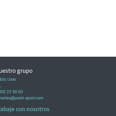
uestro grupo
blic User
 ,
952 23 90 00
ventas@point-sport.com
rabaje con nosotros