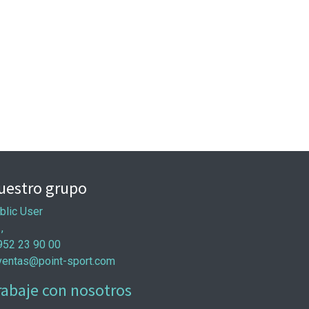
uestro grupo
blic User
 ,
952 23 90 00
ventas@point-sport.com
rabaje con nosotros