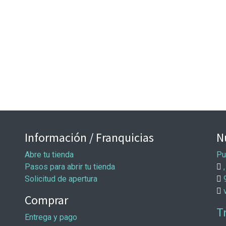
Información / Franquicias
N
Abre tu tienda
Pu
Pasos para abrir tu tienda
,
Solicitud de apertura
Comprar
T
Entrega y pago