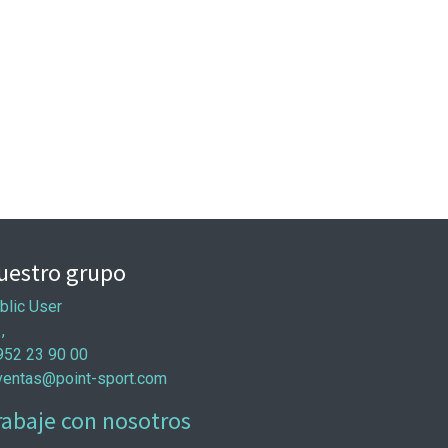
uestro grupo
blic User
 ,
952 23 90 00
ventas@point-sport.com
rabaje con nosotros