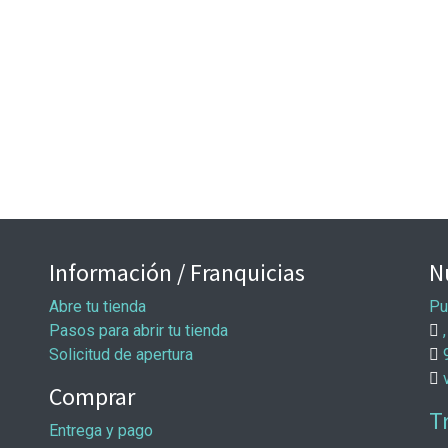
Información / Franquicias
N
Abre tu tienda
Pu
Pasos para abrir tu tienda
,
Solicitud de apertura
Comprar
T
Entrega y pago