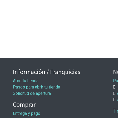
Información / Franquicias
N
Abre tu tienda
Pu
Pasos para abrir tu tienda
,
Solicitud de apertura
Comprar
T
Entrega y pago