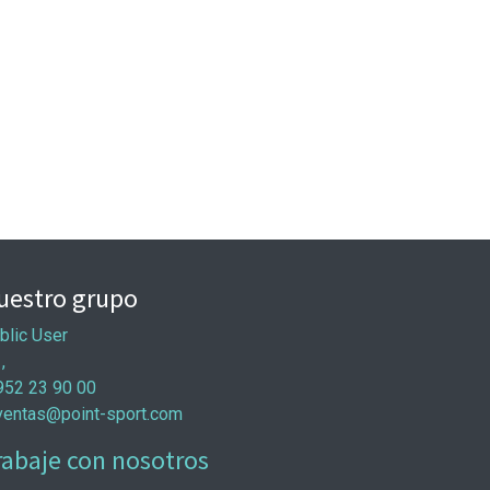
uestro grupo
blic User
 ,
952 23 90 00
ventas@point-sport.com
rabaje con nosotros