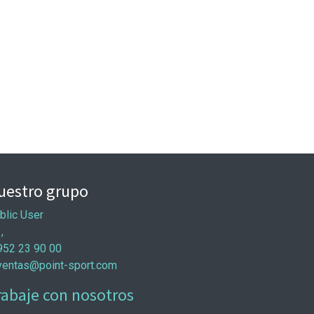
uestro grupo
blic User
 ,
952 23 90 00
ventas@point-sport.com
rabaje con nosotros