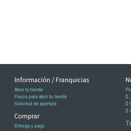
Información / Franquicias
N
Abre tu tienda
Pu
Pasos para abrir tu tienda
,
Solicitud de apertura
Comprar
T
Entrega y pago