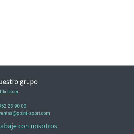
uestro grupo
blic User
 ,
952 23 90 00
ventas@point-sport.com
rabaje con nosotros