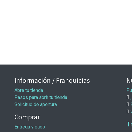
Información / Franquicias
N
Abre tu tienda
Pu
Pasos para abrir tu tienda
,
Solicitud de apertura
Comprar
T
Entrega y pago