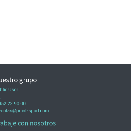
uestro grupo
blic User
 ,
952 23 90 00
ventas@point-sport.com
rabaje con nosotros