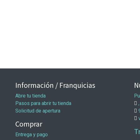
Información / Franquicias
N
Abre tu tienda
Pu
Pasos para abrir tu tienda
,
Solicitud de apertura
Comprar
T
Entrega y pago