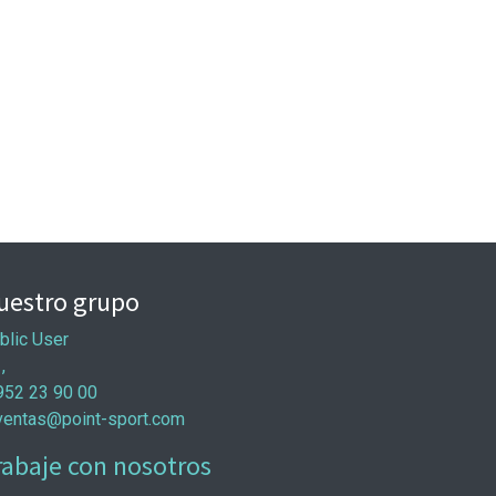
uestro grupo
blic User
 ,
952 23 90 00
ventas@point-sport.com
rabaje con nosotros