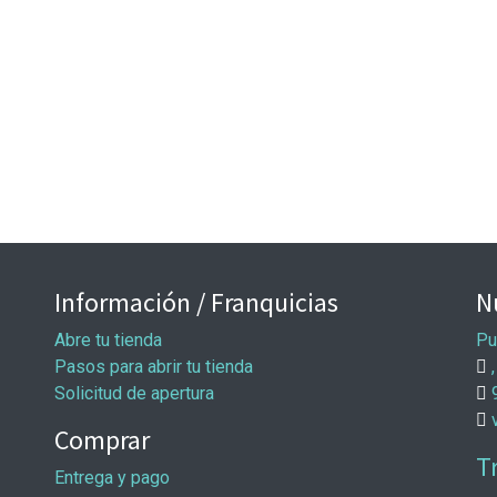
Información / Franquicias
N
Abre tu tienda
Pu
Pasos para abrir tu tienda
,
Solicitud de apertura
Comprar
T
Entrega y pago