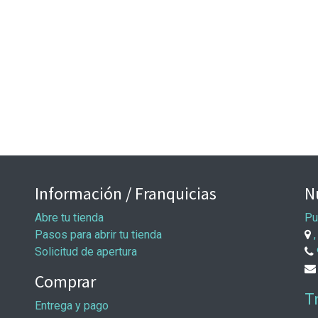
Información / Franquicias
N
Abre tu tienda
Pu
Pasos para abrir tu tienda
,
Solicitud de apertura
Comprar
T
Entrega y pago