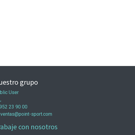
uestro grupo
blic User
 ,
952 23 90 00
ventas@point-sport.com
rabaje con nosotros